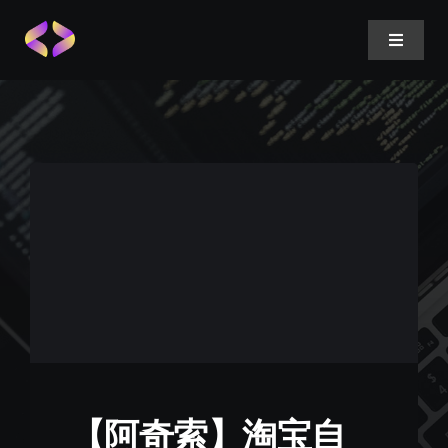
跳
到
切
换
内
导
容
电商-签约商户
航
API接口外放
深度商城系统部署
微信小程序、H5
【阿奇索】淘宝自